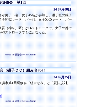
浜市研修会 第1回
'24 07月08日
会が男子95名、女子45名が参加し、磯子区の磯子
6482ヤード パー71、女子5505ヤード パー
真吾（神奈川区）が66ストロークで、女子の部で
が79ストロークで１位となった。
Posted in
研修会
by
SiteAdmin
修会（磯子ＣＣ）組み合わせ
'24 06月25日
る横浜市第1回研修会「組合せ表」と「競技規則」
則
Posted in
研修会
by
SiteAdmin