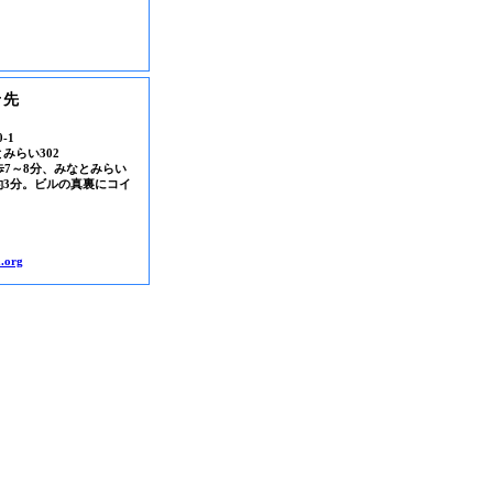
せ先
-1
みらい302
歩7～8分、みなとみらい
約3分。ビルの真裏にコイ
.org