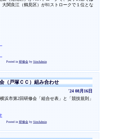
、大関良江（鶴見区）が81ストロークで１位とな
）
）
Posted in
研修会
by
SiteAdmin
修会（戸塚ＣＣ）組み合わせ
'24 08月16日
る横浜市第2回研修会「組合せ表」と「競技規則」
せ
Posted in
研修会
by
SiteAdmin