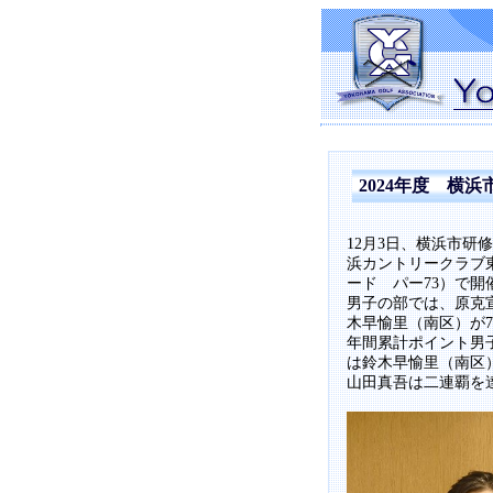
2024年度 横
12月3日、横浜市研
浜カントリークラブ東コ
ード パー73）で開
男子の部では、原克
木早愉里（南区）が
年間累計ポイント男
は鈴木早愉里（南区
山田真吾は二連覇を