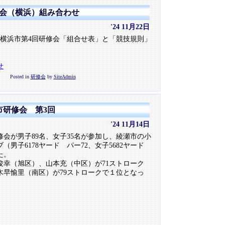
修会（横浜）組み合わせ
'24 11月22日
る横浜市第4回研修会「組合せ表」と「競技規則」
せ
Posted in
研修会
by
SiteAdmin
浜市研修会 第3回
'24 11月14日
研修会が男子89名、女子35名が参加し、綾瀬市の小
（男子6178ヤード パー72、女子5682ヤード
た。
俊幸（旭区）、山本充（中区）が71ストローク
木早愉里（南区）が79ストロークで１位となっ