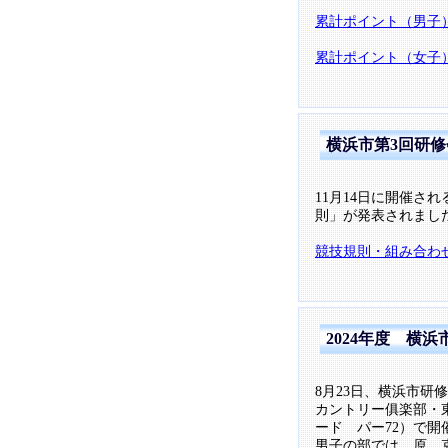
累計ポイント（男子
累計ポイント（女子
横浜市第3回研
11月14日に開催さ
則」が発表されまし
競技規則・組み合わ
2024年度 横
8月23日、横浜市研
カントリー俱楽部・東コ
ード パー72）で開
男子の部では、原 