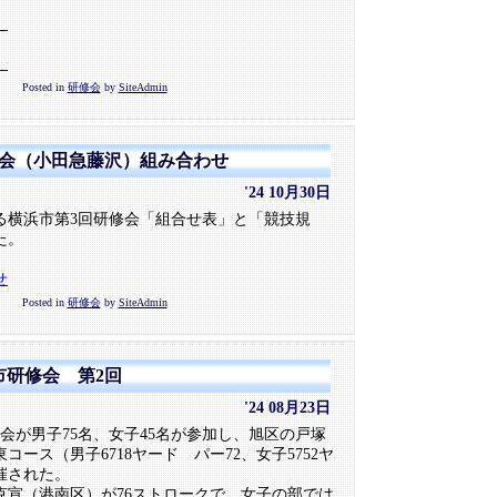
）
）
Posted in
研修会
by
SiteAdmin
修会（小田急藤沢）組み合わせ
'24 10月30日
れる横浜市第3回研修会「組合せ表」と「競技規
た。
せ
Posted in
研修会
by
SiteAdmin
浜市研修会 第2回
'24 08月23日
修会が男子75名、女子45名が参加し、旭区の戸塚
ース（男子6718ヤード パー72、女子5752ヤ
催された。
克宣（港南区）が76ストロークで、女子の部では