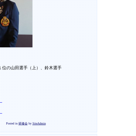
１位の山田選手（上）、鈴木選手
）
）
Posted in
研修会
by
SiteAdmin