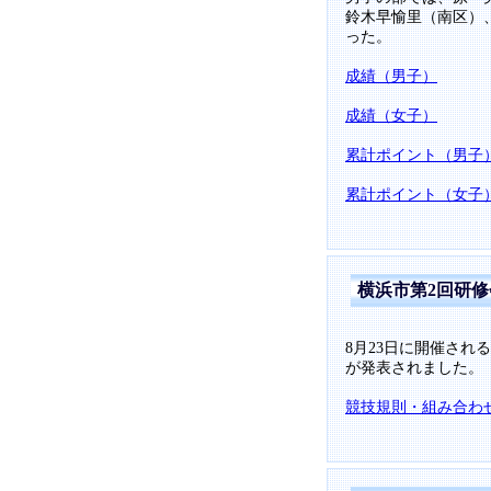
鈴木早愉里（南区）
った。
成績（男子）
成績（女子）
累計ポイント（男子
累計ポイント（女子
横浜市第2回研
8月23日に開催され
が発表されました。
競技規則・組み合わ