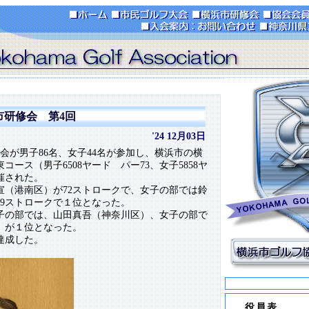
浜市研修会 第4回
'24 12月03日
修会が男子86名、女子44名が参加し、横浜市の横
ース（男子6508ヤード パー73、女子5858ヤ
催された。
宣（港南区）が72ストロークで、女子の部では鈴
79ストロークで１位となった。
子の部では、山田真吾（神奈川区）、女子の部で
）が１位となった。
達成した。
役員表