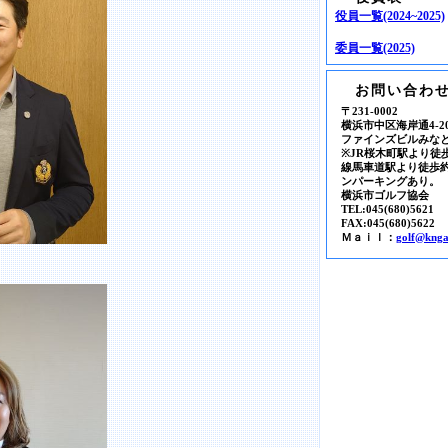
役員一覧(2024~2025)
委員一覧(2025)
お問い合わ
〒231-0002
横浜市中区海岸通4-20
ファインズビルみなと
※JR桜木町駅より徒
線馬車道駅より徒歩
ンパーキングあり。
横浜市ゴルフ協会
TEL:045(680)5621
FAX:045(680)5622
Ｍａｉｌ：
golf@knga