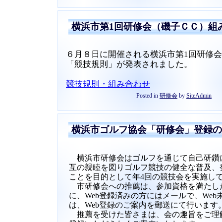
横浜市第1回研修会（磯子ＣＣ）組
６月８日に開催される横浜市第1回研修
「競技規則」が発表されました。
競技規則・組み合わせ
Posted in
研修会
by
SiteAdmin
横浜市ゴルフ協会「研修会」登録のご案
横浜市研修会はゴルフを通じて自己研鑽
互の親睦を図りゴルフ競技の健全な普及、
ことを目的として年4回の競技会を実施し
市研修会への推薦は、参加資格を満たし
に、Web登録済みの方にはメールで、Web
は、Web登録のご案内を郵送にて行います
推薦を受けた皆さまは、会の趣旨をご理