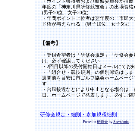
・ポイント獲得者および研修委員会が推薦
年度の「神奈川県研修競技会」の出場資格
(男子50位、女子20位)
・年間ポイント上位者は翌年度の「市民大
ド権が与えられる。(男子10位、女子5位)
【備考】
・登録希望者は「研修会規定」「研修会参
は、必ず確認してください
・2回目以降の受付開始日はメールにてお
・「組合せ・競技規則」の個別郵送はしま
週間前を目安に市ゴルフ協会ホームページ
す
・台風接近などにより中止となる場合は、
日、ホームページで発表します。必ずご確
研修会規定・細則・参加規程細則
Posted in
研修会
by
SiteAdmin