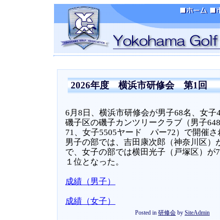
2026年度 横浜市研修会 第1回
6月8日、横浜市研修会が男子68名、女子
磯子区の磯子カンツリークラブ（男子64
71、女子5505ヤード パー72）で開催
男子の部では、吉田康次郎（神奈川区）が
で、女子の部では横田光子（戸塚区）が7
１位となった。
成績（男子）
成績（女子）
Posted in
研修会
by
SiteAdmin