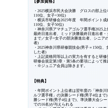
【参加資格】
・2025横浜市民大会決勝 グロスの部上位
110位、女子=30位)
・横浜市研修会2025年度 年間ポイント成
110位、女子50位)
・神奈川県アマチュアゴルフ選手権2025上
最終日進出者、ミッド決勝最終日進出者・シ
まで／女子=女子の部決勝進出者、シニアの
者)
・2025神奈川県研修競技会(男子＝150位
した者)
・上記資格同等以上の実力を有すると研修
研修会規定第3章・第5条の要項によって
・※ジュニア会員は除きます。
【特典】
・年間ポイント上位者は翌年度の「神奈川
ルフ選手権」の決勝シード権(男子4位まで
勝シード権(男子4位まで)、準決勝大会シー
での16名)が与えられる